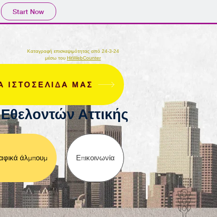
Start Now
Καταγραφή επισκεψιμότητας από 24-3-24
μέσω του
HitWebCounter
Α ΙΣΤΟΣΕΛΙΔΑ ΜΑΣ
Εθελοντών Αττικής
φικά άλμπουμ
Επικοινωνία