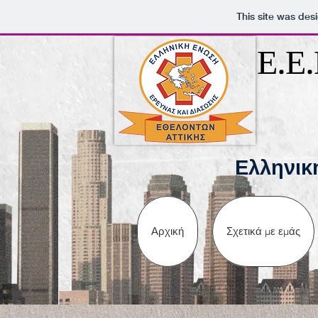
This site was des
Ε.Ε.
Ε
λληνικ
Αρχική
Σχετικά με εμάς