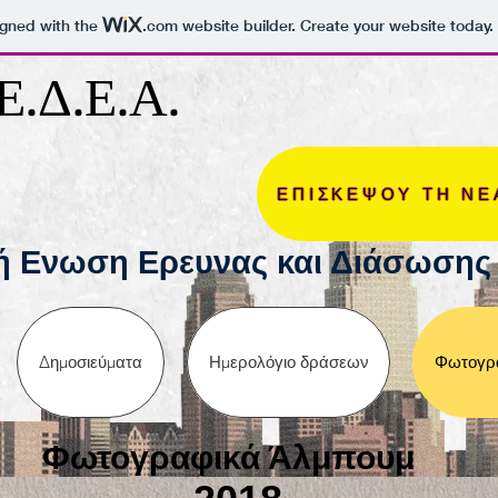
igned with the
.com
website builder. Create your website today.
Ε.Δ.Ε.Α.
ΕΠΙΣΚΕΨΟΥ ΤΗ ΝΕ
ή Ενωση Ερευνας και Διάσωσης 
Δημοσιεύματα
Ημερολόγιο δράσεων
Φωτογρα
Φωτογραφικά Άλμπουμ