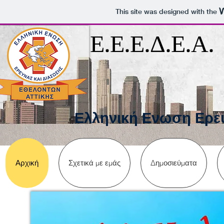
This site was designed with the
Ε.Ε.Ε.Δ.Ε.Α.
Ε
λληνική Ενωση Ερε
Αρχική
Σχετικά με εμάς
Δημοσιεύματα